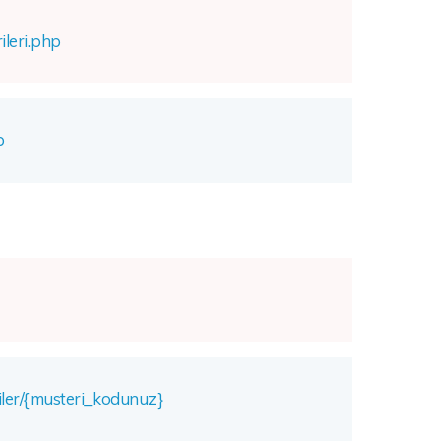
ileri.php
p
riler/{musteri_kodunuz}