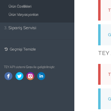
Ürün Özellikleri
T
Ürün Varyasyonları
3.
Sipariş Servisi
G
Geçmişi Temizle
TEY 
TEY API sistemi
Grav
ile geliştirilmiştir.
T
G