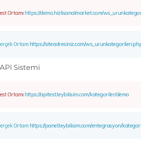
est Ortamı
https://demo.hizlisanalmarket.com/ws_urunkategor
erçek Ortam
https://siteadresiniz.com/ws_urunkategorileri.ph
API Sistemi
est Ortamı
https://apitest.teybilisim.com/kategoriler/demo
erçek Ortam
https://panel.teybilisim.com/entegrasyon/katego