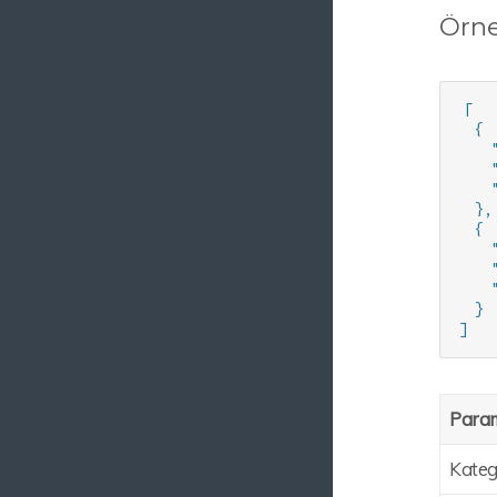
Örne
[

  {

    
    
    
  },

  {

    
    
    
  }

]
Para
Kateg