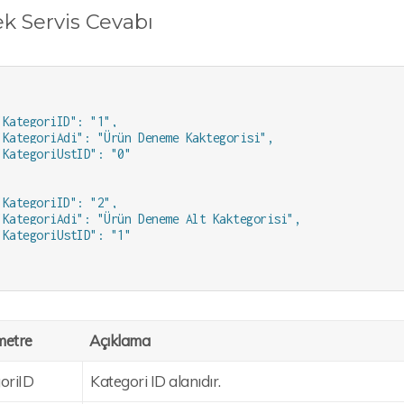
k Servis Cevabı
"KategoriID": "1",

"KategoriAdi": "Ürün Deneme Kaktegorisi",

"KategoriUstID": "0"

"KategoriID": "2",

"KategoriAdi": "Ürün Deneme Alt Kaktegorisi",

"KategoriUstID": "1"

metre
Açıklama
oriID
Kategori ID alanıdır.