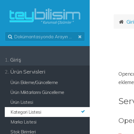
Gir
1.
Giriş
2.
Ürün Servisleri
Opencar
ekleme 
Ürün Ekleme/Güncelleme
Ürün Miktarlarını Güncelleme
Ser
Ürün Listesi
Kategori Listesi
Open
Marka Listesi
Stok Birimleri